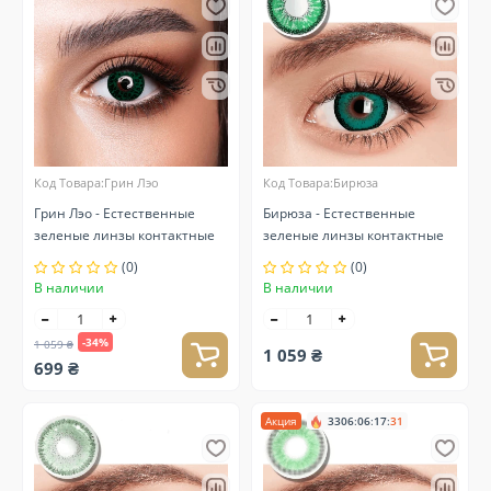
Код Товара:Грин Лэо
Код Товара:Бирюза
Грин Лэо - Естественные
Бирюза - Естественные
зеленые линзы контактные
зеленые линзы контактные
(0)
(0)
В наличии
В наличии
-34%
1 059 ₴
1 059 ₴
699 ₴
Акция
3306
:
06
:
17
:
30