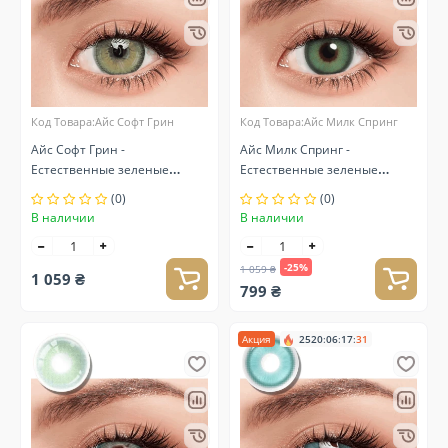
Код Товара:Айс Софт Грин
Код Товара:Айс Милк Спринг
Айс Софт Грин -
Айс Милк Спринг -
Естественные зеленые
Естественные зеленые
линзы контактные
линзы контактные
(0)
(0)
В наличии
В наличии
-25%
1 059 ₴
1 059 ₴
799 ₴
Акция
2520
:
06
:
17
:
30