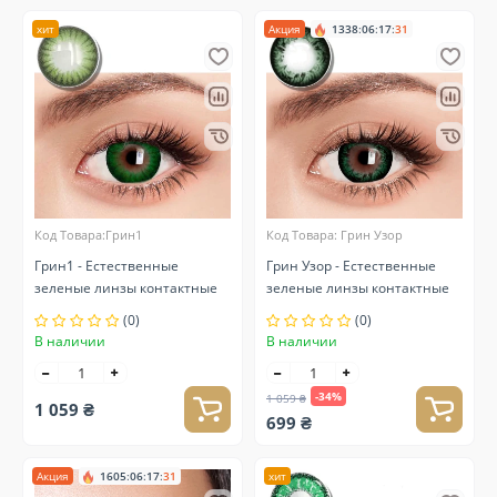
хит
Акция
1338
:
06
:
17
:
30
Код Товара:Грин1
Код Товара: Грин Узор
Грин1 - Естественные
Грин Узор - Естественные
зеленые линзы контактные
зеленые линзы контактные
(0)
(0)
В наличии
В наличии
-34%
1 059 ₴
1 059 ₴
699 ₴
Акция
1605
:
06
:
17
:
30
хит