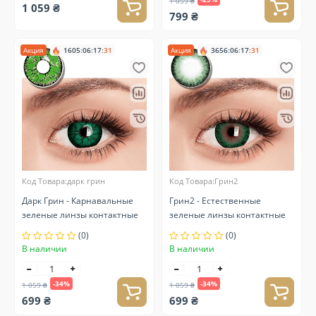
1 059 ₴
1 059 ₴
799 ₴
Акция
1605
:
06
:
17
:
30
Акция
3656
:
06
:
17
:
30
Код Товара:дарк грин
Код Товара:Грин2
Дарк Грин - Карнавальные
Грин2 - Естественные
зеленые линзы контактные
зеленые линзы контактные
(0)
(0)
В наличии
В наличии
-34%
-34%
1 059 ₴
1 059 ₴
699 ₴
699 ₴