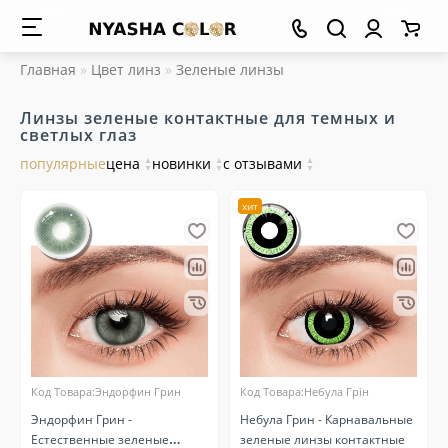
Главная
Цвет линз
Зеленые линзы
Линзы зеленые контактные для темных и
светлых глаз
популярные
цена
▲
новинки
▲
с отзывами
▲
▼
▼
▼
хит
Код Товара:Эндорфин Грин
Код Товара:Небула Грін
Эндорфин Грин -
Небула Грин - Карнавальные
Естественные зеленые
зеленые линзы контактные