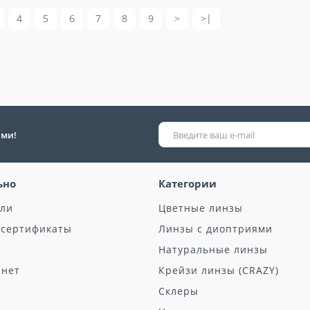
4
5
6
7
8
9
>
>|
ыми!
ьно
Категории
ели
Цветные линзы
 сертификаты
Линзы с диоптриями
Натуральные линзы
инет
Крейзи линзы (CRAZY)
Склеры