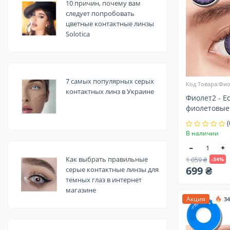
10 причин, почему вам
следует попробовать
цветные контактные линзы
Solotica
7 самых популярных серых
Код Товара:Фио
контактных линз в Украине
Фиолет2 - Е
фиолетовые
контактные
(
В наличии
Как выбрать правильные
1 059 ₴
-34%
699 ₴
серые контактные линзы для
темных глаз в интернет
магазине
Акция
34