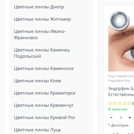
Цветные линзы Днепр
Цветные линзы Житомир
Цветные линзы Ивано-
Франковск
Цветные линзы Каменец-
Подольский
Цветные линзы Каменское
Код Товара:Сині
Цветные линзы Киев
Ендорфін Блу
Эндорфин Бл
Цветные линзы Краматорск
Естественн
контактные
(
Цветные линзы Кременчуг
зрения
В наличии
Цветные линзы Кривой Рог
Диоптрия
Цветные линзы Луцк