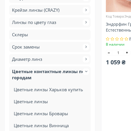
Крейзи линзы (CRAZY)
Код Товара:Эн
Линзы по цвету глаз
Эндорфин Г
Естественн
Склеры
линзы конт
(
В наличии
Срок замены
Диаметр линз
1 059 ₴
Цветные контактные линзы по
городам
Цветные линзы Харьков купить
Цветные линзы
Цветные линзы Бровары
Цветные линзы Винница