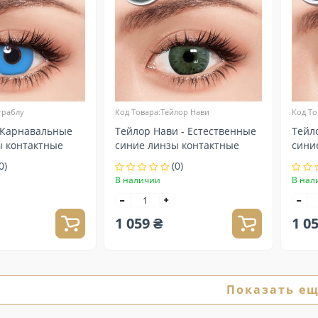
траблу
Код Товара:Тейлор Нави
Код То
- Карнавальные
Тейлор Нави - Естественные
Тейл
ы контактные
синие линзы контактные
сини
0)
(0)
В наличии
В нал
1 059 ₴
1 0
Показать е