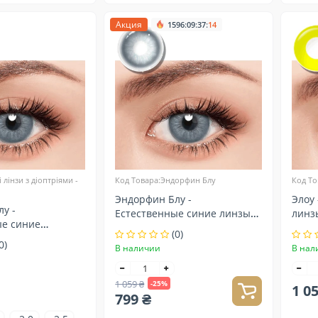
Акция
:
:
:
1596
09
37
13
 лінзи з діоптріями -
Код Товара:Эндорфин Блу
Код То
Эндорфин Блу -
Элоу
у -
Естественные синие линзы
линз
ые синие
контактные
(0)
 линзы для
0)
В наличии
В нал
1 059 ₴
-25%
1 0
799 ₴