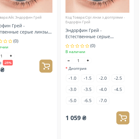
вара:Айс Эндорфин Грей
Код Товара:Сірі лінзи з діоптріями -
Ендорфін Грей
рфин Грей -
Эндорфин Грей -
ственные серые линзы
Естественные серые
актные
(0)
контактные линзы для
(0)
ичии
зрения
В наличии
₴
-25%
 ₴
Диоптрия
-1.0
-1.5
-2.0
-2.5
-3.0
-3.5
-4.0
-4.5
-5.0
-6.5
-7.0
1 059 ₴