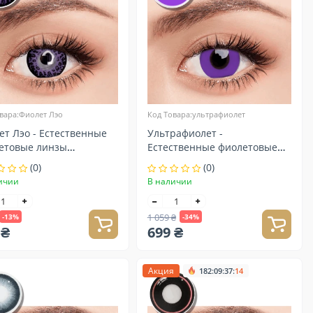
вара:Фиолет Лэо
Код Товара:ультрафиолет
ет Лэо - Естественные
Ультрафиолет -
етовые линзы
Естественные фиолетовые
актные
линзы контактные
(0)
(0)
ичии
В наличии
1 059 ₴
-13%
-34%
 ₴
699 ₴
Акция
:
:
:
182
09
37
13