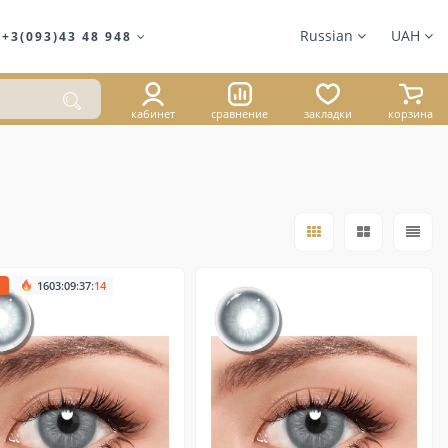
Russian
UAH
+3(093)43 48 948
кабинет
сравнение
закладки
корзина
я
:
:
:
1603
09
37
13