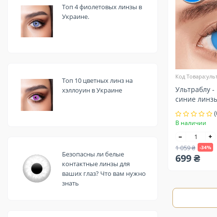
Топ 4 фиолетовых линзы в
Украине.
Код Товара:уль
Топ 10 цветных линз на
Ультраблу 
хэллоуин в Украине
синие линз
(
В наличии
1 059 ₴
-34%
Безопасны ли белые
699 ₴
контактные линзы для
ваших глаз? Что вам нужно
знать