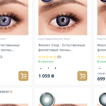
лет2
Код Товара:Фиолет Узор
Код То
стественные
Фиолет Узор - Естественные
Фиол
 линзы
фиолетовые линзы
фиол
контактные
конт
0)
(0)
В наличии
В нал
799 ₴
1 059 ₴
699
:
:
:
9
09
37
13