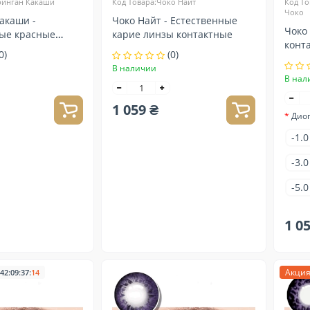
ринган Какаши
Код Товара:Чоко Найт
Код То
Чоко
акаши -
Чоко Найт - Естественные
Чоко - Естественные карие
ые красные
карие линзы контактные
конт
актные
0)
(0)
зрен
В наличии
В нал
1 059 ₴
Дио
-1.0
-3.0
-5.0
1 0
:
:
:
Акци
42
09
37
13