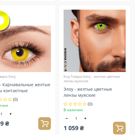
вара:Элоу
Код Товара:Элоу - желтые цветные
линзы мужские
 - Карнавальные желтые
Элоу - желтые цветные
ы контактные
линзы мужские
(0)
(0)
ичии
В наличии
59 ₴
1 059 ₴