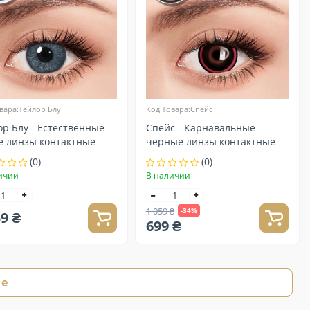
вара:Тейлор Блу
Код Товара:Спейс
ор Блу - Естественные
Спейс - Карнавальные
е линзы контактные
черные линзы контактные
(0)
(0)
ичии
В наличии
1 059 ₴
-34%
59 ₴
699 ₴
ще