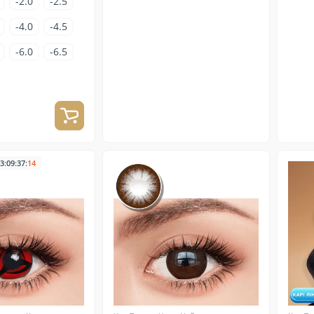
-2.0
-2.5
-4.0
-4.5
-6.0
-6.5
:
:
:
3
09
37
13