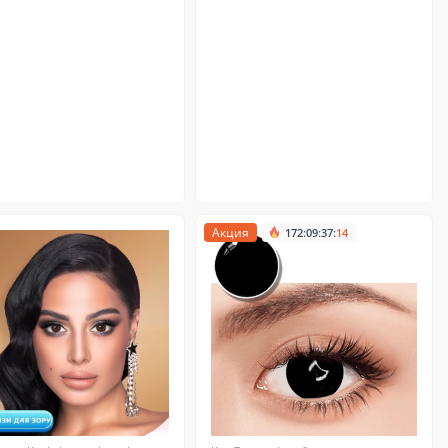
Акция
:
:
:
172
09
37
13