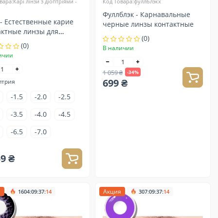
вара:Карі лінзи з діоптріями -
Код Товара:фуллблэкx
Фуллблэк - Карнавальные
черные линзы контактные
актные линзы для
(0)
ия
(0)
В наличии
ичии
1 059 ₴
-34%
699 ₴
птрия
-1.5
-2.0
-2.5
-3.5
-4.0
-4.5
-6.5
-7.0
59 ₴
я
:
:
:
Акция
:
:
:
1604
09
37
13
307
09
37
13