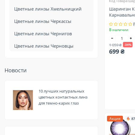
Код Товара:Ша
Цветные линзы Хмельницкий
Шаринган К
Карнавальн
линзы конт
Цветные линзы Черкассы
(
В наличии
Цветные линзы Чернигов
1 059 ₴
-34%
Цветные линзы Черновцы
699 ₴
Новости
10 лучших натуральных
цветных контактных линз
для темно-карих глаз
Акция
87