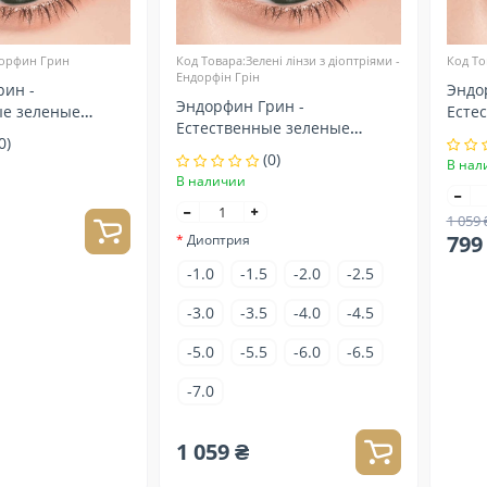
дорфин Грин
Код Товара:Зелені лінзи з діоптріями -
Код То
Ендорфін Грін
рин -
Эндо
Эндорфин Грин -
ые зеленые
Есте
Естественные зеленые
актные
конт
0)
контактные линзы для
(0)
В нал
зрения
В наличии
1 059 
799
Диоптрия
-1.0
-1.5
-2.0
-2.5
-3.0
-3.5
-4.0
-4.5
-5.0
-5.5
-6.0
-6.5
-7.0
1 059 ₴