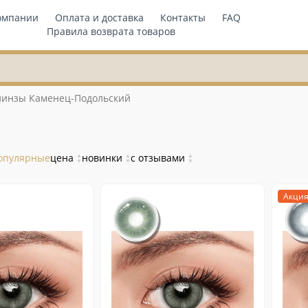
омпании
Оплата и доставка
Контакты
FAQ
Правила возврата товаров
линзы Каменец-Подольский
опулярные
цена
▲
новинки
▲
с отзывами
▲
▼
▼
▼
Акци