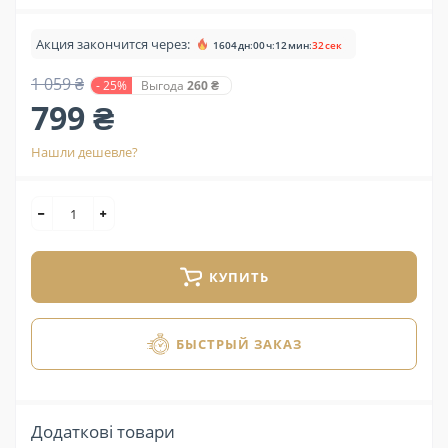
Акция закончится через:
1604
дн
:
00
ч
:
12
мин
:
31
сек
1 059 ₴
- 25%
Выгода
260 ₴
799 ₴
Нашли дешевле?
КУПИТЬ
БЫСТРЫЙ ЗАКАЗ
Додаткові товари