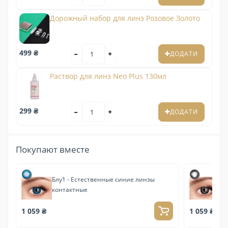
Дорожный набор для линз Розовое Золото
499 ₴
ДОДАТИ
Раствор для линз Neo Plus 130мл
299 ₴
ДОДАТИ
Покупают вместе
Блу1 - Естественные синие линзы
Грей Узор
контактные
ко
1 059 ₴
1 059 ₴