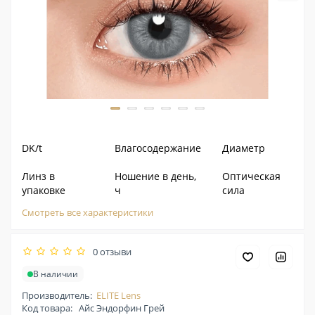
DK/t
Влагосодержание
Диаметр
Линз в
Ношение в день,
Оптическая
упаковке
ч
сила
Смотреть все характеристики
0 отзыви
В наличии
Производитель:
ELITE Lens
Код товара:
Айс Эндорфин Грей