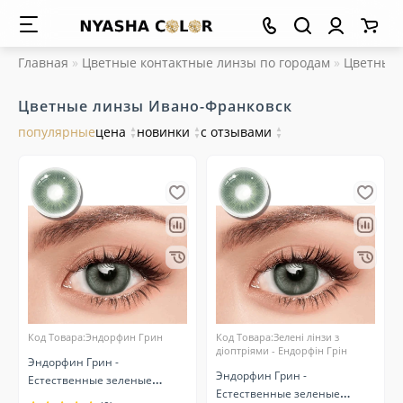
Главная
Цветные контактные линзы по городам
Цветные 
Цветные линзы Ивано-Франковск
популярные
цена
▲
новинки
▲
с отзывами
▲
▼
▼
▼
Код Товара:Эндорфин Грин
Код Товара:Зелені лінзи з
діоптріями - Ендорфін Грін
Эндорфин Грин -
Эндорфин Грин -
Естественные зеленые
Естественные зеленые
линзы контактные