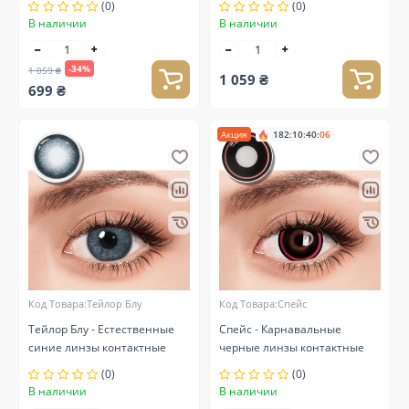
(0)
(0)
В наличии
В наличии
-34%
1 059 ₴
1 059 ₴
699 ₴
Акция
182
:
10
:
40
:
05
Код Товара:Тейлор Блу
Код Товара:Спейс
Тейлор Блу - Естественные
Спейс - Карнавальные
синие линзы контактные
черные линзы контактные
(0)
(0)
В наличии
В наличии