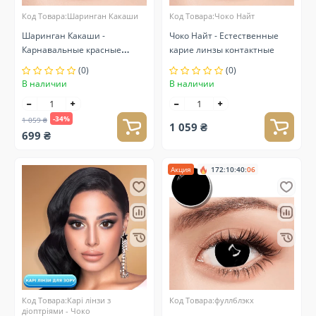
Код Товара:Шаринган Какаши
Код Товара:Чоко Найт
Шаринган Какаши -
Чоко Найт - Естественные
Карнавальные красные
карие линзы контактные
линзы контактные
(0)
(0)
В наличии
В наличии
-34%
1 059 ₴
1 059 ₴
699 ₴
Акция
172
:
10
:
40
:
05
Код Товара:Карі лінзи з
Код Товара:фуллблэкx
діоптріями - Чоко