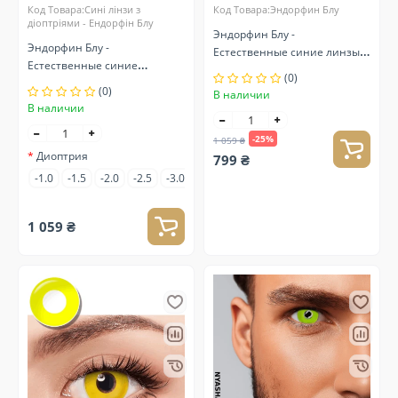
Код Товара:Сині лінзи з
Код Товара:Эндорфин Блу
діоптріями - Ендорфін Блу
Эндорфин Блу -
Эндорфин Блу -
Естественные синие линзы
Естественные синие
контактные
(0)
контактные линзы для
(0)
В наличии
зрения
В наличии
-25%
1 059 ₴
Диоптрия
799 ₴
-1.0
-1.5
-2.0
-2.5
-3.0
-3.5
-4.0
-4.5
-5.0
-5.5
-6.0
1 059 ₴