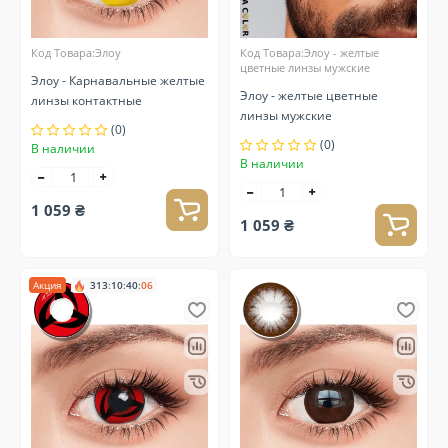
Код Товара:Элоу
Код Товара:Элоу - желтые
цветные линзы мужские
Элоу - Карнавальные желтые
Элоу - желтые цветные
линзы контактные
линзы мужские
(0)
(0)
В наличии
В наличии
1 059 ₴
1 059 ₴
Акция
313
:
10
:
40
:
05