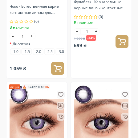
Фуллблэк - Карнавальные
Чоко - Естественные карие
черные линзы контактные
контактные линзы для
(0)
зрения
(0)
В наличии
В наличии
-34%
1 059 ₴
Диоптрия
699 ₴
-1.0
-1.5
-2.0
-2.5
-3.0
-3.5
-4.0
-4.5
-5.0
-6.5
-7.0
1 059 ₴
Акция
8742
:
10
:
40
:
05