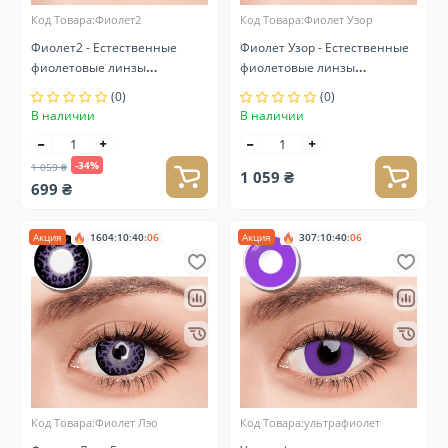
Код Товара:Фиолет2
Код Товара:Фиолет Узор
Фиолет2 - Естественные
Фиолет Узор - Естественные
фиолетовые линзы
фиолетовые линзы
контактные
контактные
(0)
(0)
В наличии
В наличии
-34%
1 059 ₴
1 059 ₴
699 ₴
Акция
1604
:
10
:
40
:
05
Акция
307
:
10
:
40
:
05
Код Товара:Фиолет Лэо
Код Товара:ультрафиолет