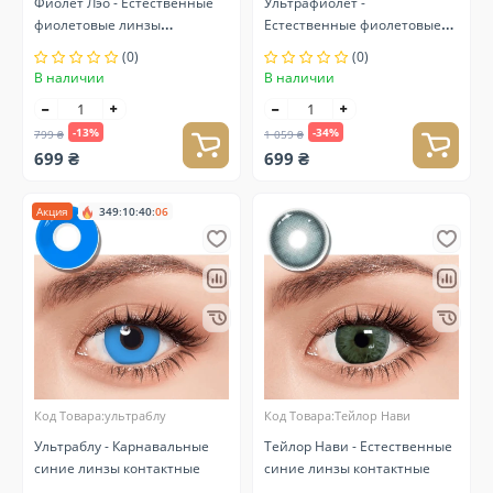
Фиолет Лэо - Естественные
Ультрафиолет -
фиолетовые линзы
Естественные фиолетовые
контактные
линзы контактные
(0)
(0)
В наличии
В наличии
-13%
-34%
799 ₴
1 059 ₴
699 ₴
699 ₴
Акция
349
:
10
:
40
:
05
Код Товара:ультраблу
Код Товара:Тейлор Нави
Ультраблу - Карнавальные
Тейлор Нави - Естественные
синие линзы контактные
синие линзы контактные