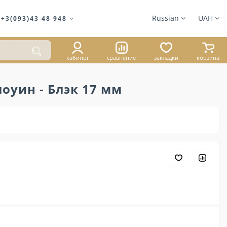
Russian
UAH
+3(093)43 48 948
кабинет
сравнение
закладки
корзина
оуин - Блэк 17 мм
1 059 ₴