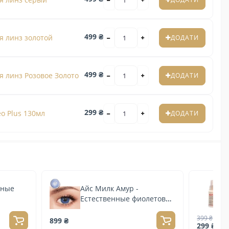
499 ₴
я линз золотой
ДОДАТИ
499 ₴
 линз Розовое Золото
ДОДАТИ
299 ₴
o Plus 130мл
ДОДАТИ
тные
Айс Милк Амур -
Естественные фиолетовые
линзы контактные
399 ₴
899 ₴
299 ₴