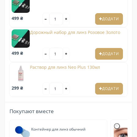
499 ₴
ДОДАТИ
Дорожный набор для линз Розовое Золото
499 ₴
ДОДАТИ
Раствор для линз Neo Plus 130мл
299 ₴
ДОДАТИ
Покупают вместе
Контейнер для линз обычний
Мэ
ко