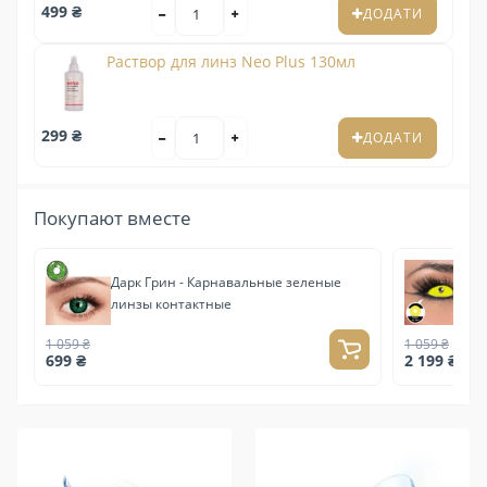
499 ₴
ДОДАТИ
Раствор для линз Neo Plus 130мл
299 ₴
ДОДАТИ
Покупают вместе
Дарк Грин - Карнавальные зеленые
Ск
линзы контактные
ли
1 059 ₴
1 059 ₴
699 ₴
2 199 ₴