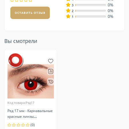
0%
3
0%
2
ОСТАВИТЬ ОТЗЫВ
0%
1
Вы смотрели
Код товара:Рэд17
Ред 17 мм - Карнавальные
красные линзы
контактные
(0)