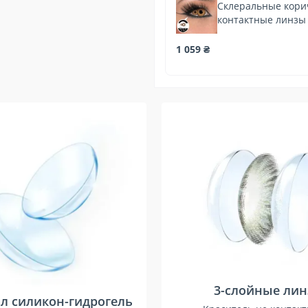
Склеральные кор
контактные линзы
XL 22 мм
1 059 ₴
3-слойные ли
л силикон-гидрогель