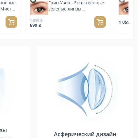
ичневые
Грин Узор - Естественные
 Мистик
зеленые линзы
контактные
1 059 ₴
1 059 ₴
699 ₴
нзы
Асферический дизайн