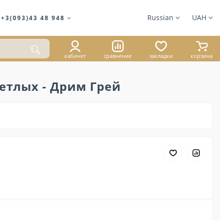
Russian
UAH
+3(093)43 48 948
кабинет
сравнение
закладки
корзина
етлых - Дрим Грей
1 059 ₴