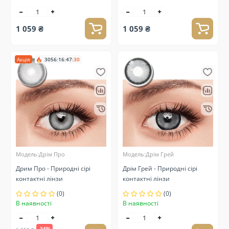
1 059 ₴
1 059 ₴
Акція
3056
:
16
:
47
:
30
Модель:Дрім Про
Модель:Дрім Грей
Дрим Про - Природні сірі
Дрім Грей - Природні сірі
контактні лінзи
контактні лінзи
(0)
(0)
В наявності
В наявності
-34%