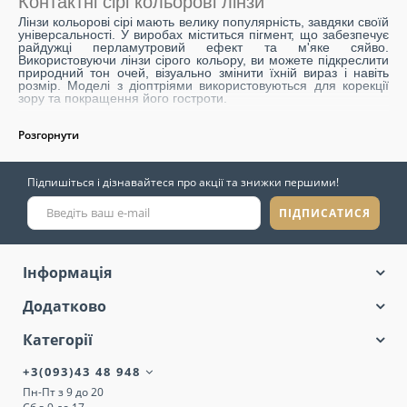
Контактні сірі кольорові лінзи
Лінзи кольорові сірі мають велику популярність, завдяки своїй
універсальності. У виробах міститься пігмент, що забезпечує
райдужці перламутровий ефект та м'яке сяйво.
Використовуючи лінзи сірого кольору, ви можете підкреслити
природний тон очей, візуально змінити їхній вираз і навіть
розмір. Моделі з діоптріями використовуються для корекції
зору та покращення його гостроти.
Сірі кольорові лінзи: причини
Розгорнути
популярності
Аксесуари нейтрального тону чудово поєднуються з
Підпишіться і дізнавайтеся про акції та знижки першими!
повсякденним, вечірнім та святковим чином. Дівчатам, які
використовують сірі лінзи, легко зможуть зробити вечірній
ПІДПИСАТИСЯ
макіяж із акцентом на гарний колір очей. Дивно, але такі
вироби підходять під будь-який стиль та колір зовнішності.
Користувачі у своїх відгуках часто акцентують увагу на тому,
що сірі лінзи для очей зручно вдягати та комфортно носити.
Візуально вони виглядають природно та естетично. При
Інформація
правильному виборі моделі – практично не відрізняються від
натурального відтінку
райдужної оболонки або повністю її
Додатково
перекриває.
Категорії
+3(093)43 48 948
Пн-Пт з 9 до 20