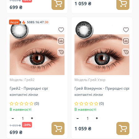
1 059 ₴
1 059 ₴
699 ₴
Акція
5085
:
16
:
47
:
30
Модель: Грей2
Модель:Грей Узор
Грей2 - Природні сірі
Грей Візерунок - Природні сірі
контактні лінзи
контактні лінзи
(0)
(0)
В наявності
В наявності
-34%
1 059 ₴
1 059 ₴
699 ₴