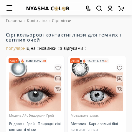
Головна
Колір лінз
Сірі лінзи
Сірі кольорові контактні лінзи для темних і
світлих очей
популярні
ціна
▲
новинки
▲
з відгуками
▲
▼
▼
▼
Акція
1600
:
16
:
47
:
30
Акція
1594
:
16
:
47
:
30
Модель:Айс Эндорфин Грей
Модель:металлик
Ендорфін Грей - Природні сірі
Металик - Карнавальні білі
контактні лінзи
контактні лінзи