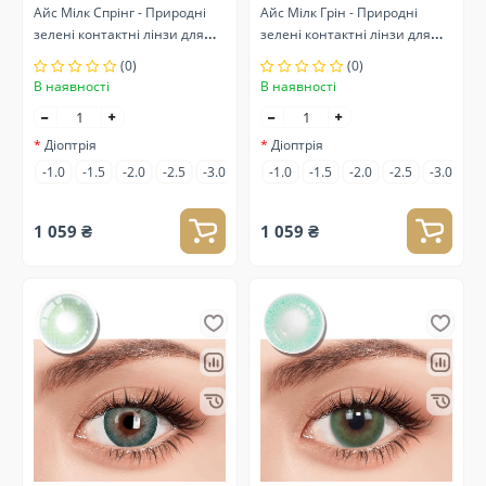
Айс Мілк Спрінг - Природні
Айс Мілк Грін - Природні
зелені контактні лінзи для
зелені контактні лінзи для
зору
зору
(0)
(0)
В наявності
В наявності
Діоптрія
Діоптрія
-1.0
-1.5
-2.0
-2.5
-3.0
-3.5
-1.0
-4.0
-1.5
-4.5
-2.0
-5.0
-2.5
-5.5
-3.0
-6.0
-3
1 059 ₴
1 059 ₴