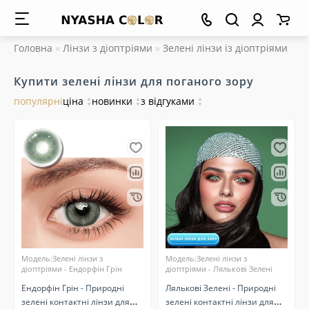
Головна
Лінзи з діоптріями
Зелені лінзи із діоптріями
Купити зелені лінзи для поганого зору
популярні
ціна
▲
новинки
▲
з відгуками
▲
▼
▼
▼
Модель:Зелені лінзи з
Модель:Зелені лінзи з
діоптріями - Ендорфін Грін
діоптріями - Лялькові Зелені
Ендорфін Грін - Природні
Лялькові Зелені - Природні
зелені контактні лінзи для
зелені контактні лінзи для