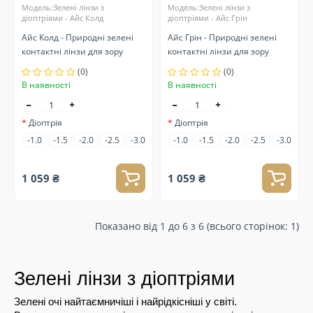
Модель:Зелені лінзи з
Модель:Зелені лінзи з
діоптріями - Айс Колд
діоптріями - Айс Грін
Айс Колд - Природні зелені
Айс Грін - Природні зелені
контактні лінзи для зору
контактні лінзи для зору
(0)
(0)
В наявності
В наявності
Діоптрія
Діоптрія
-1.0
-1.5
-2.0
-2.5
-3.0
-3.5
-1.0
-4.0
-1.5
-4.5
-2.0
-5.0
-2.5
-6.5
-3.0
-7.0
-3
1 059 ₴
1 059 ₴
Показано від 1 до 6 з 6 (всього сторінок: 1)
Зелені лінзи з діоптріями
Зелені очі найтаємничіші і найрідкісніші у світі. 