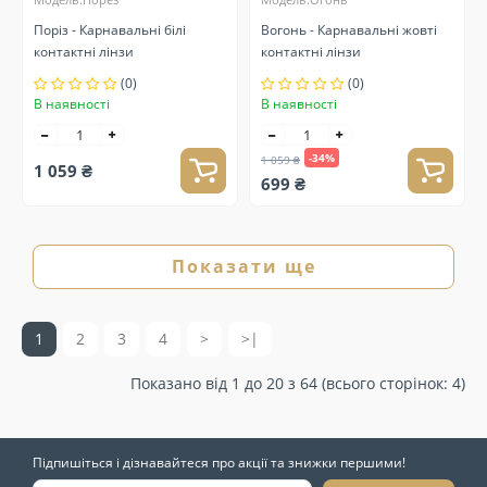
Поріз - Карнавальні білі
Вогонь - Карнавальні жовті
контактні лінзи
контактні лінзи
(0)
(0)
В наявності
В наявності
-34%
1 059 ₴
1 059 ₴
699 ₴
Показати ще
1
2
3
4
>
>|
Показано від 1 до 20 з 64 (всього сторінок: 4)
Підпишіться і дізнавайтеся про акції та знижки першими!