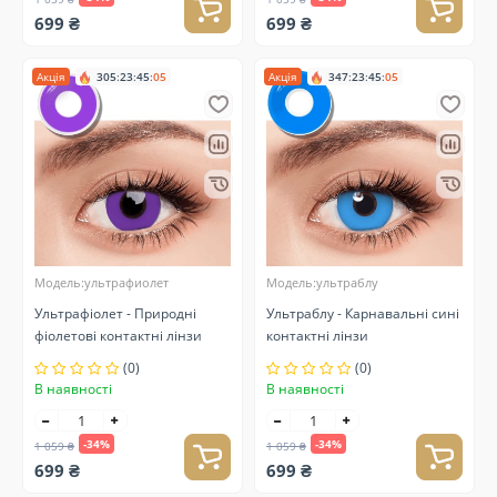
699 ₴
699 ₴
Акція
305
:
23
:
45
:
05
Акція
347
:
23
:
45
:
05
Модель:ультрафиолет
Модель:ультраблу
Ультрафіолет - Природні
Ультраблу - Карнавальні сині
фіолетові контактні лінзи
контактні лінзи
(0)
(0)
В наявності
В наявності
-34%
-34%
1 059 ₴
1 059 ₴
699 ₴
699 ₴