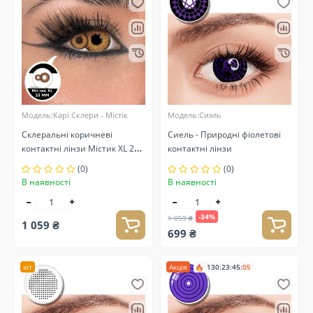
Модель:Карі Склери - Містік
Модель:Сиэль
Склеральні коричневі
Сиель - Природні фіолетові
контактні лінзи Містик XL 22
контактні лінзи
мм
(0)
(0)
В наявності
В наявності
-34%
1 059 ₴
1 059 ₴
699 ₴
хіт
Акція
130
:
23
:
45
:
05