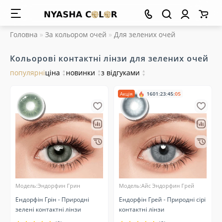
Головна
За кольором очей
Для зелених очей
Кольорові контактні лінзи для зелених очей
популярні
ціна
▲
новинки
▲
з відгуками
▲
▼
▼
▼
Акція
1601
:
23
:
45
:
05
Модель:Эндорфин Грин
Модель:Айс Эндорфин Грей
Ендорфін Грін - Природні
Ендорфін Грей - Природні сірі
зелені контактні лінзи
контактні лінзи