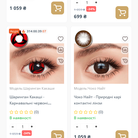
1 059 ₴
-34%
1 059 ₴
699 ₴
Акція
314
:
00
:
39
:
06
Модель:Шаринган Какаши
Модель:Чоко Найт
Шаринган Какаші -
Чоко Найт - Природні карі
Карнавальні червоні
контактні лінзи
контактні лінзи
(0)
(0)
В наявності
В наявності
-34%
1 059 ₴
1 059 ₴