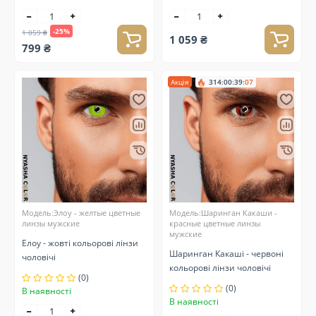
-25%
1 059 ₴
1 059 ₴
799 ₴
Акція
314
:
00
:
39
:
06
Модель:Элоу - желтые цветные
Модель:Шаринган Какаши -
линзы мужские
красные цветные линзы
мужские
Елоу - жовті кольорові лінзи
Шаринган Какаші - червоні
чоловічі
кольорові лінзи чоловічі
(0)
(0)
В наявності
В наявності