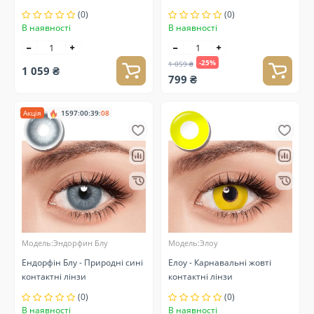
(0)
(0)
В наявності
В наявності
-25%
1 059 ₴
1 059 ₴
799 ₴
Акція
1597
:
00
:
39
:
07
Модель:Эндорфин Блу
Модель:Элоу
Ендорфін Блу - Природні сині
Елоу - Карнавальні жовті
контактні лінзи
контактні лінзи
(0)
(0)
В наявності
В наявності