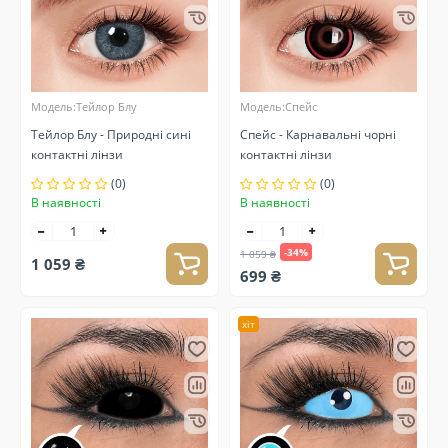
Модель:Тейлор Блу
Модель:Спейс
Тейлор Блу - Природні сині
Спейс - Карнавальні чорні
контактні лінзи
контактні лінзи
(0)
(0)
В наявності
В наявності
-34%
1 059 ₴
1 059 ₴
699 ₴
хіт