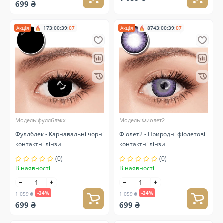
699 ₴
Акція
173
:
00
:
39
:
06
Акція
8743
:
00
:
39
:
06
Модель:фуллблэкx
Модель:Фиолет2
Фуллблек - Карнавальні чорні
Фіолет2 - Природні фіолетові
контактні лінзи
контактні лінзи
(0)
(0)
В наявності
В наявності
-34%
-34%
1 059 ₴
1 059 ₴
699 ₴
699 ₴