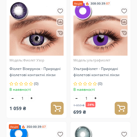
Акція
308
:
00
:
39
:
06
Модель:Фиолет Узор
Модель:ультрафиолет
Фіолет Візерунок - Природні
Ультрафіолет - Природні
фіолетові контактні лінзи
фіолетові контактні лінзи
(0)
(0)
В наявності
В наявності
-34%
1 059 ₴
1 059 ₴
699 ₴
Акція
350
:
00
:
39
:
06