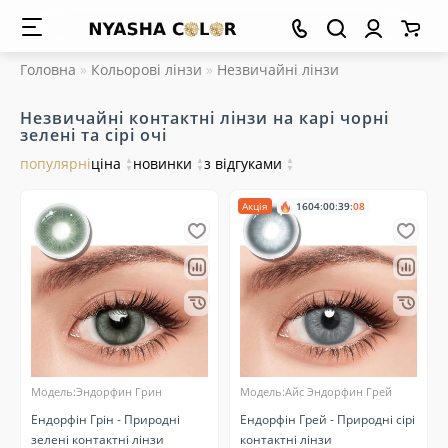
Головна
Кольорові лінзи
Незвичайні лінзи
Незвичайні контактні лінзи на карі чорні
зелені та сірі очі
популярні
ціна
▲
новинки
▲
з відгуками
▲
▼
▼
▼
Акція
1604
:
00
:
39
:
07
Модель:Эндорфин Грин
Модель:Айс Эндорфин Грей
Ендорфін Грін - Природні
Ендорфін Грей - Природні сірі
зелені контактні лінзи
контактні лінзи