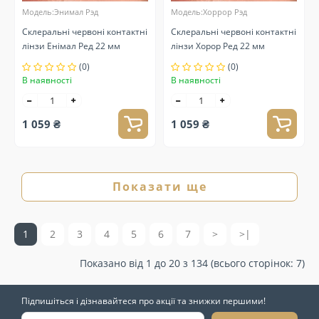
Модель:Энимал Рэд
Модель:Хоррор Рэд
Склеральні червоні контактні
Склеральні червоні контактні
лінзи Енімал Ред 22 мм
лінзи Хорор Ред 22 мм
(0)
(0)
В наявності
В наявності
1 059 ₴
1 059 ₴
Показати ще
1
2
3
4
5
6
7
>
>|
Показано від 1 до 20 з 134 (всього сторінок: 7)
Підпишіться і дізнавайтеся про акції та знижки першими!