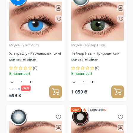
Модель:ультраблу
Модель:Тейлор Нави
Ультраблу - Карнавальні сині
Тейлор Наві - Природні сині
контактні лінзи
контактні лінзи
(0)
(0)
В наявності
В наявності
-34%
1 059 ₴
1 059 ₴
699 ₴
Акція
183
:
00
:
39
:
07