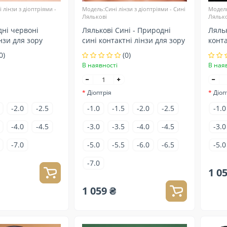
лінзи з діоптріями -
Модель:Сині лінзи з діоптріями - Сині
Модель
Лялькові
Лялько
дні червоні
Лялькові Сині - Природні
Ляльк
нзи для зору
сині контактні лінзи для зору
конта
0)
(0)
В наявності
В ная
Діоптрія
Діоп
-2.0
-2.5
-1.0
-1.5
-2.0
-2.5
-1.0
-4.0
-4.5
-3.0
-3.5
-4.0
-4.5
-3.0
-7.0
-5.0
-5.5
-6.0
-6.5
-5.0
-7.0
1 0
1 059 ₴