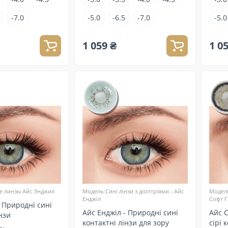
-7.0
-5.0
-6.5
-7.0
-5.0
1 059 ₴
1 0
е линзы Айс Энджил
Модель:Сині лінзи з діоптріями - Айс
Модель
Енджіл
Софт Г
- Природні сині
Айс Енджіл - Природні сині
Айс С
нзи
контактні лінзи для зору
сірі 