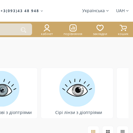
Українська
UAH
+3(093)43 48 948
кабінет
порівняння
закладки
кошик
ві з діоптріями
Сірі лінзи з діоптріями
С