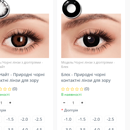
:Чорні лінзи з діоптріями -
Модель:Чорні лінзи з діоптріями -
айт
Блек
Найт - Природні чорні
Блєк - Природні чорні
ктні лінзи для зору
контактні лінзи для зору
(0)
(0)
вності
В наявності
трія
Діоптрія
-1.5
-2.0
-2.5
-1.0
-1.5
-2.0
-2.5
-3.5
-4.0
-4.5
-3.0
-3.5
-4.0
-4.5