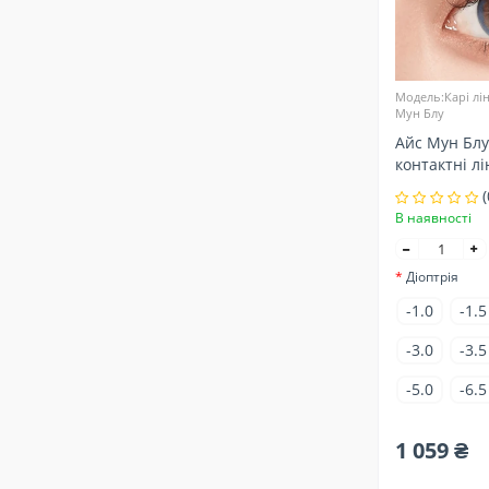
Модель:Карі лін
Мун Блу
Айс Мун Блу
контактні лі
(
В наявності
Діоптрія
-1.0
-1.5
-3.0
-3.5
-5.0
-6.5
1 059 ₴