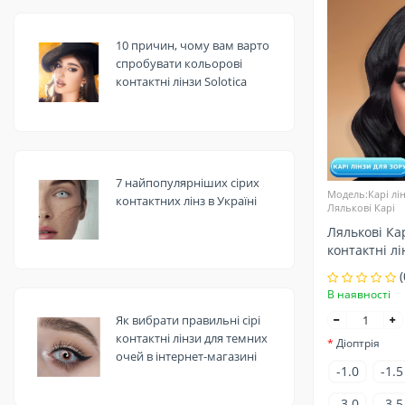
10 причин, чому вам варто
спробувати кольорові
контактні лінзи Solotica
7 найпопулярніших сірих
Модель:Карі лін
контактних лінз в Україні
Лялькові Карі
Лялькові Кар
контактні лі
(
В наявності
Як вибрати правильні сірі
контактні лінзи для темних
Діоптрія
очей в інтернет-магазині
-1.0
-1.5
-3.0
-3.5