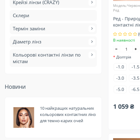
Крейзі лінзи (CRAZY)
Модель:Червоні 
Ред
Склери
Ред - Приро
контактні лі
Термін заміни
(
В наявності
Діаметр лінз
Кольорові контактні лінзи по
Діоптрія
містам
-1.0
-1.5
-3.0
-3.5
Новини
-5.0
-6.5
1 059 ₴
10 найкращих натуральних
кольорових контактних лінз
для темно-карих очей