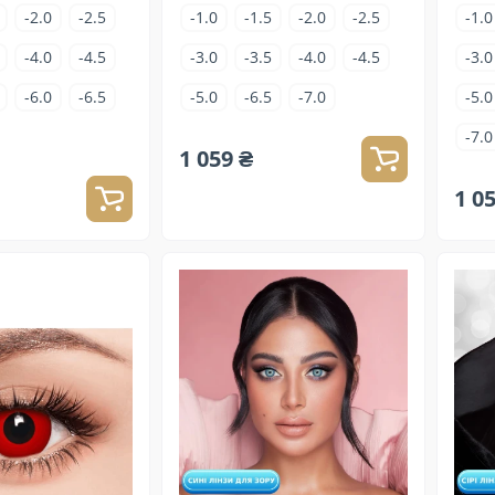
-2.0
-2.5
-1.0
-1.5
-2.0
-2.5
-1.0
-4.0
-4.5
-3.0
-3.5
-4.0
-4.5
-3.0
-6.0
-6.5
-5.0
-6.5
-7.0
-5.0
-7.0
1 059 ₴
1 0