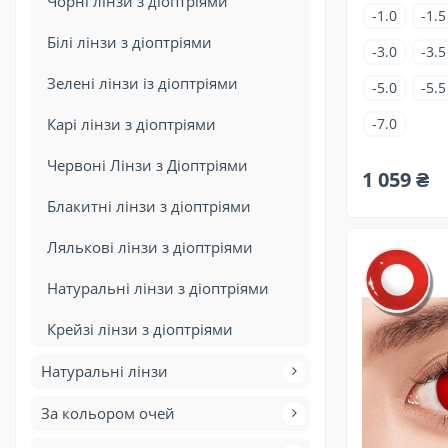
Чорні лінзи з діоптріями
-1.0
-1.5
Білі лінзи з діоптріями
-3.0
-3.5
Зелені лінзи із діоптріями
-5.0
-5.5
Карі лінзи з діоптріями
-7.0
Червоні Лінзи з Діоптріями
1 059 ₴
Блакитні лінзи з діоптріями
Лялькові лінзи з діоптріями
Натуральні лінзи з діоптріями
Крейзі лінзи з діоптріями
Натуральні лінзи
За кольором очей