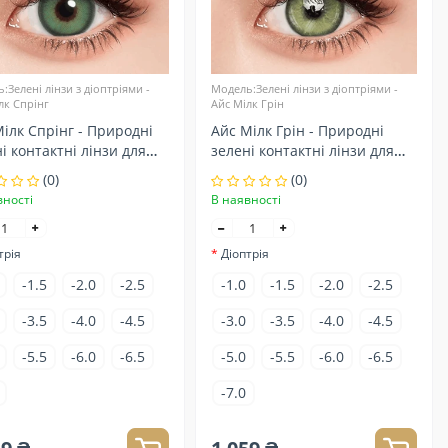
:Зелені лінзи з діоптріями -
Модель:Зелені лінзи з діоптріями -
лк Спрінг
Айс Мілк Грін
ілк Спрінг - Природні
Айс Мілк Грін - Природні
і контактні лінзи для
зелені контактні лінзи для
зору
(0)
(0)
вності
В наявності
трія
Діоптрія
-1.5
-2.0
-2.5
-1.0
-1.5
-2.0
-2.5
-3.5
-4.0
-4.5
-3.0
-3.5
-4.0
-4.5
-5.5
-6.0
-6.5
-5.0
-5.5
-6.0
-6.5
-7.0