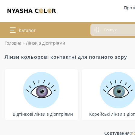
Про 
Каталог
Головна
Лінзи з діоптріями
Лінзи кольорові контактні для поганого зору
Відтінкові лінзи з діоптріями
Корейські лінзи з діо
Сортування:
п