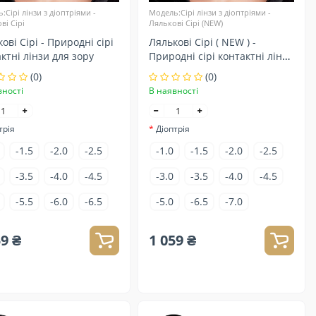
:Сірі лінзи з діоптріями -
Модель:Сірі лінзи з діоптріями -
ві Сірі
Лялькові Сірі (NEW)
ові Сірі - Природні сірі
Лялькові Сірі ( NEW ) -
ктні лінзи для зору
Природні сірі контактні лінзи
для зору
(0)
(0)
вності
В наявності
трія
Діоптрія
-1.5
-2.0
-2.5
-1.0
-1.5
-2.0
-2.5
-3.5
-4.0
-4.5
-3.0
-3.5
-4.0
-4.5
-5.5
-6.0
-6.5
-5.0
-6.5
-7.0
59 ₴
1 059 ₴