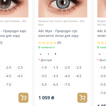
зи з діоптріями - Айс
Модель:Сірі лінзи з діоптріями - Айс
Модель
Мун
Айс Мі
 - Природні карі
Айс Мун - Природні сірі
Айс М
нзи для зору
контактні лінзи для зору
зелен
зору
0)
(0)
В наявності
В ная
Діоптрія
Діоп
-2.0
-2.5
-1.0
-1.5
-2.0
-2.5
-1.0
-4.0
-4.5
-3.0
-3.5
-4.0
-4.5
-3.0
-7.0
-5.0
-6.5
-7.0
-5.0
-7.0
1 059 ₴