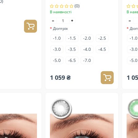
0)
(0)
В наявності
В ная
Діоптрія
Діоп
-1.0
-1.5
-2.0
-2.5
-1.0
-3.0
-3.5
-4.0
-4.5
-3.0
-5.0
-6.5
-7.0
-5.0
1 059 ₴
1 0