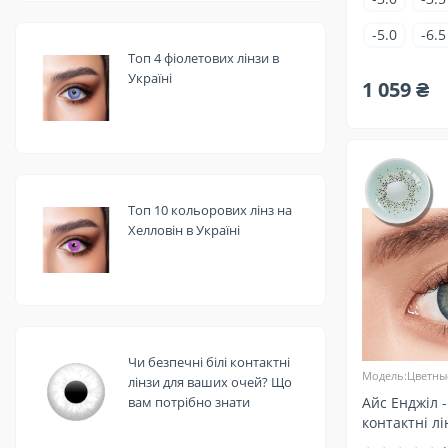
-5.0
-6.5
Топ 4 фіолетових лінзи в
Україні
1 059 ₴
Топ 10 кольорових лінз на
Хелловін в Україні
Чи безпечні білі контактні
Модель:Цветны
лінзи для ваших очей? Що
вам потрібно знати
Айс Енджіл 
контактні лі