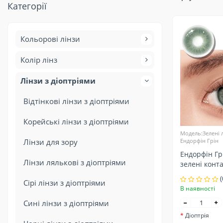
Категорії
Кольорові лінзи
Колір лінз
Лінзи з діоптріями
Відтінкові лінзи з діоптріями
Корейські лінзи з діоптріями
Модель:Зелені л
Лінзи для зору
Ендорфін Грін
Ендорфін Гр
Лінзи лялькові з діоптріями
зелені конта
зору
(
Сірі лінзи з діоптріями
В наявності
Сині лінзи з діоптріями
Діоптрія