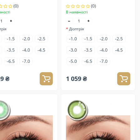
(0)
(0)
вності
В наявності
трія
Діоптрія
-1.5
-2.0
-2.5
-1.0
-1.5
-2.0
-2.5
-3.5
-4.0
-4.5
-3.0
-3.5
-4.0
-4.5
-6.5
-7.0
-5.0
-6.5
-7.0
59 ₴
1 059 ₴