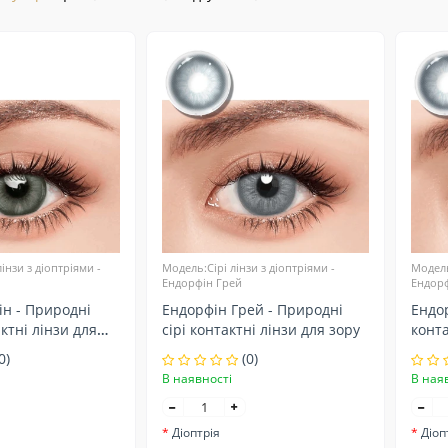
інзи з діоптріями -
Модель:Сірі лінзи з діоптріями -
Модель
Ендорфін Грей
Ендорф
ін - Природні
Ендорфін Грей - Природні
Ендор
ктні лінзи для
сірі контактні лінзи для зору
конта
0)
(0)
В наявності
В ная
Діоптрія
Діоп