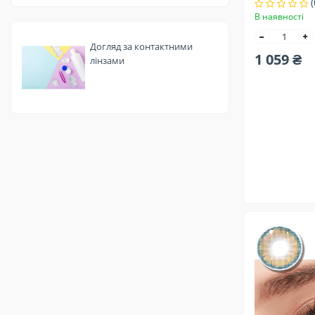
(
В наявності
Догляд за контактними
1 059 ₴
лінзами