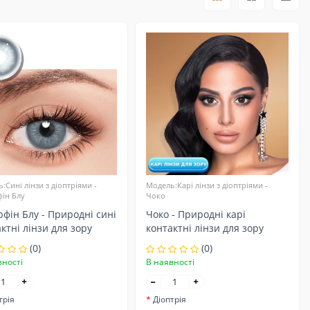
:Сині лінзи з діоптріями -
Модель:Карі лінзи з діоптріями -
ін Блу
Чоко
фін Блу - Природні сині
Чоко - Природні карі
ктні лінзи для зору
контактні лінзи для зору
(0)
(0)
вності
В наявності
трія
Діоптрія