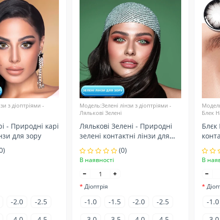
зи з діоптріями -
Модель:Зелені лінзи з діоптріями -
Модель
Лялькові Зелені
Блек Н
і - Природні карі
Лялькові Зелені - Природні
Блєк 
нзи для зору
зелені контактні лінзи для
конта
зору
0)
(0)
В наявності
В ная
Діоптрія
Діоп
-2.0
-2.5
-1.0
-1.5
-2.0
-2.5
-1.0
-4.0
-4.5
-3.0
-3.5
-4.0
-4.5
-3.0