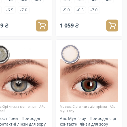
-6.5
-7.0
-5.0
-6.5
-7.0
59 ₴
1 059 ₴
:Сірі лінзи з діоптріями - Айс
Модель:Сірі лінзи з діоптріями - Айс
рей
Мун Глоу
офт Грей - Природні
Айс Мун Глоу - Природні сірі
контактні лінзи для зору
контактні лінзи для зору