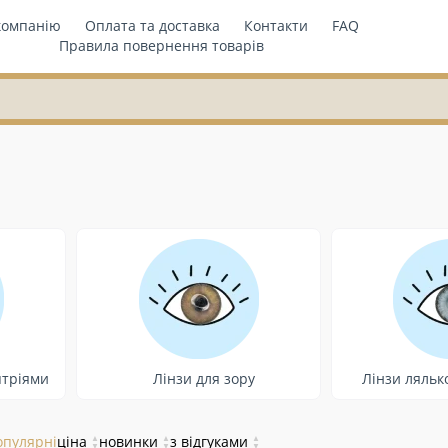
компанію
Оплата та доставка
Контакти
FAQ
Правила повернення товарів
птріями
Лінзи для зору
Лінзи лялько
опулярні
ціна
▲
новинки
▲
з відгуками
▲
▼
▼
▼