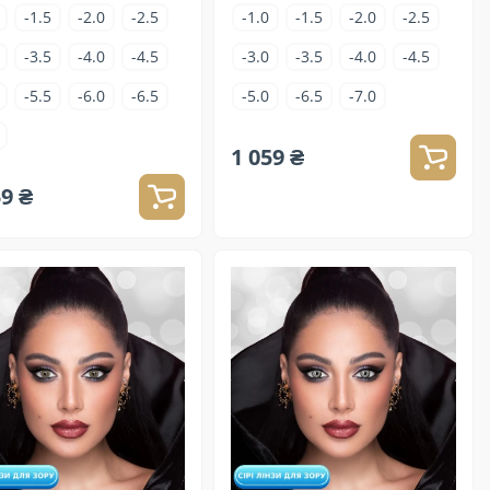
-1.5
-2.0
-2.5
-1.0
-1.5
-2.0
-2.5
-3.5
-4.0
-4.5
-3.0
-3.5
-4.0
-4.5
-5.5
-6.0
-6.5
-5.0
-6.5
-7.0
1 059 ₴
59 ₴