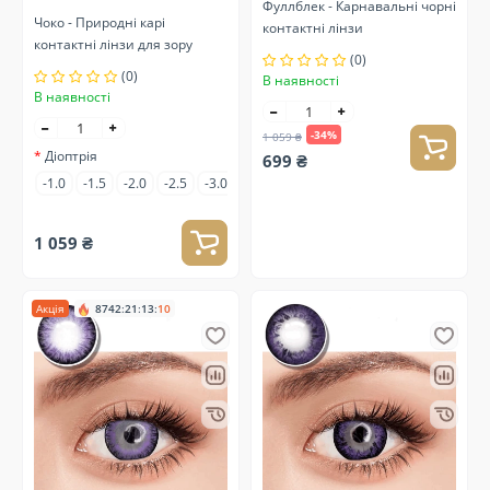
Фуллблек - Карнавальні чорні
Чоко - Природні карі
контактні лінзи
контактні лінзи для зору
(0)
(0)
В наявності
В наявності
-34%
1 059 ₴
Діоптрія
699 ₴
-1.0
-1.5
-2.0
-2.5
-3.0
-3.5
-4.0
-4.5
-5.0
-6.5
-7.0
1 059 ₴
Акція
8742
:
21
:
13
:
10