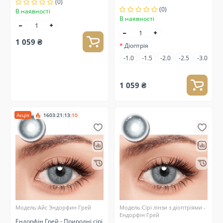
(0)
зору
(0)
В наявності
В наявності
1 059 ₴
Діоптрія
-1.0
-1.5
-2.0
-2.5
-3.0
-3
1 059 ₴
Акція
1603
:
21
:
13
:
10
Модель:Айс Эндорфин Грей
Модель:Сірі лінзи з діоптріями -
Ендорфін Грей
Ендорфін Грей - Природні сірі