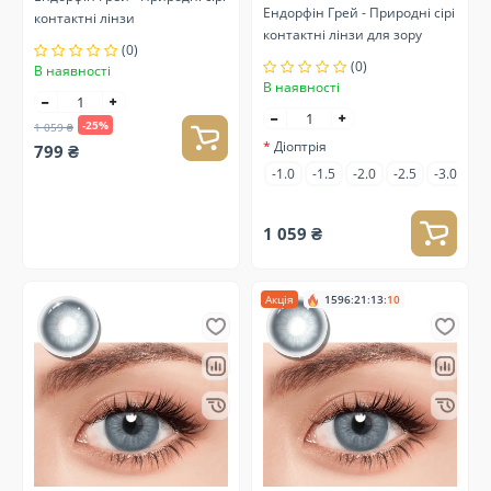
Ендорфін Грей - Природні сірі
контактні лінзи
контактні лінзи для зору
(0)
(0)
В наявності
В наявності
-25%
1 059 ₴
Діоптрія
799 ₴
-1.0
-1.5
-2.0
-2.5
-3.0
-3
1 059 ₴
Акція
1596
:
21
:
13
:
10