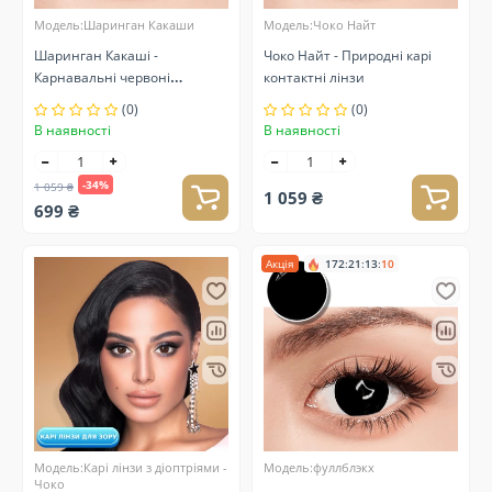
Модель:Шаринган Какаши
Модель:Чоко Найт
Шаринган Какаші -
Чоко Найт - Природні карі
Карнавальні червоні
контактні лінзи
контактні лінзи
(0)
(0)
В наявності
В наявності
-34%
1 059 ₴
1 059 ₴
699 ₴
Акція
172
:
21
:
13
:
10
Модель:Карі лінзи з діоптріями -
Модель:фуллблэкx
Чоко