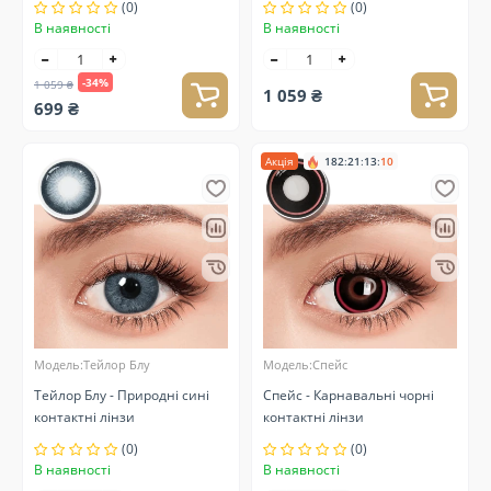
(0)
(0)
В наявності
В наявності
-34%
1 059 ₴
1 059 ₴
699 ₴
Акція
182
:
21
:
13
:
10
Модель:Тейлор Блу
Модель:Спейс
Тейлор Блу - Природні сині
Спейс - Карнавальні чорні
контактні лінзи
контактні лінзи
(0)
(0)
В наявності
В наявності