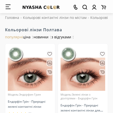
Головна
Кольорові контактні лінзи по містам
Кольорові лі
Кольорові лінзи Полтава
популярні
ціна
▲
новинки
▲
з відгуками
▲
▼
▼
▼
Модель:Эндорфин Грин
Модель:Зелені лінзи з
діоптріями - Ендорфін Грін
Ендорфін Грін - Природні
Ендорфін Грін - Природні
зелені контактні лінзи
зелені контактні лінзи для