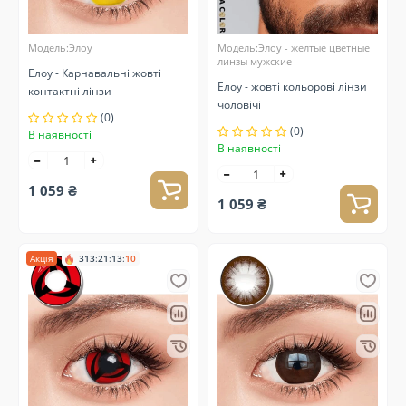
Модель:Элоу
Модель:Элоу - желтые цветные
линзы мужские
Елоу - Карнавальні жовті
Елоу - жовті кольорові лінзи
контактні лінзи
чоловічі
(0)
(0)
В наявності
В наявності
1 059 ₴
1 059 ₴
Акція
313
:
21
:
13
:
10