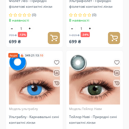
Фіолет Лео - Природні
Ультрафіолет - Природні
фіолетові контактні лінзи
фіолетові контактні лінзи
(0)
(0)
В наявності
В наявності
-13%
-34%
799 ₴
1 059 ₴
699 ₴
699 ₴
Акція
349
:
21
:
13
:
10
Модель:ультраблу
Модель:Тейлор Нави
Ультраблу - Карнавальні сині
Тейлор Наві - Природні сині
контактні лінзи
контактні лінзи