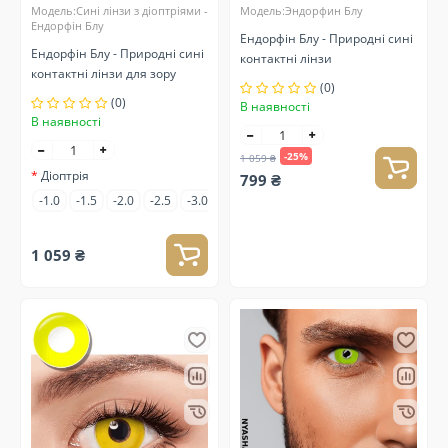
Модель:Сині лінзи з діоптріями -
Модель:Эндорфин Блу
Ендорфін Блу
Ендорфін Блу - Природні сині
Ендорфін Блу - Природні сині
контактні лінзи
контактні лінзи для зору
(0)
(0)
В наявності
В наявності
-25%
1 059 ₴
Діоптрія
799 ₴
-1.0
-1.5
-2.0
-2.5
-3.0
-3.5
-4.0
-4.5
-5.0
-5.5
-6.0
1 059 ₴