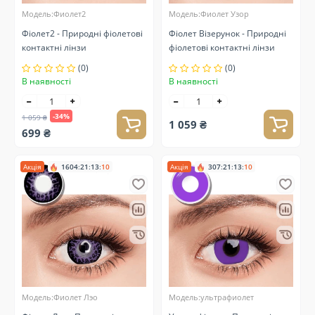
Модель:Фиолет2
Модель:Фиолет Узор
Фіолет2 - Природні фіолетові
Фіолет Візерунок - Природні
контактні лінзи
фіолетові контактні лінзи
(0)
(0)
В наявності
В наявності
-34%
1 059 ₴
1 059 ₴
699 ₴
Акція
1604
:
21
:
13
:
10
Акція
307
:
21
:
13
:
10
Модель:Фиолет Лэо
Модель:ультрафиолет