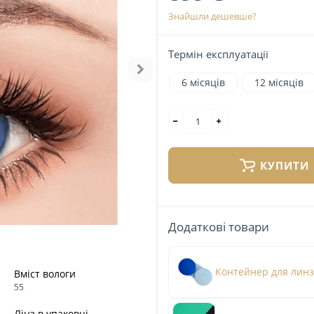
Знайшли дешевше?
Термін експлуатації
6 місяців
12 місяців
КУПИТИ
Додаткові товари
Контейнер для лин
Вміст вологи
55
Лінз в упаковці