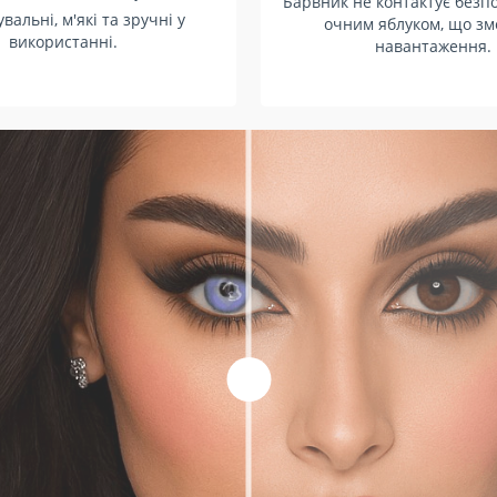
Барвник не контактує безп
вальні, м'які та зручні у
очним яблуком, що з
використанні.
навантаження.