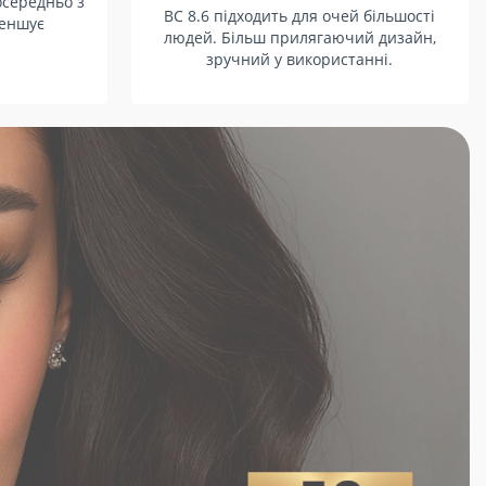
осередньо з
BC 8.6 підходить для очей більшості
меншує
людей. Більш прилягаючий дизайн,
зручний у використанні.