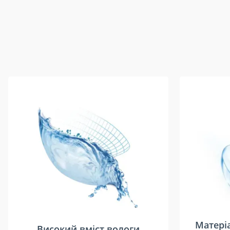
Матеріа
Високий вміст вологи