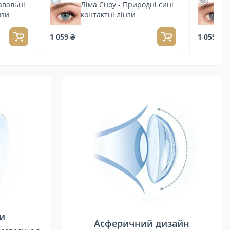
авальні
Ліма Сноу - Природні сині
нзи
контактні лінзи
1 059 ₴
1 059 ₴
зи
Асферичний дизайн