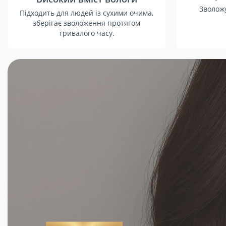
Зволожу
Підходить для людей із сухими очима,
зберігає зволоження протягом
тривалого часу.