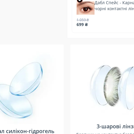
Дабл Спейс - Карн
чорні контактні лі
1 059 ₴
699 ₴
3-шарові лін
л силікон-гідрогель