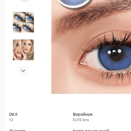
DK/t
Виробник
12
ELITE lens
Діаметр
Колір ваших очей