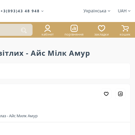
Українська
UAH
+3(093)43 48 948
кабінет
порівняння
закладки
кошик
вітлих - Айс Мілк Амур
899 ₴
лаз - Айс Милк Амур