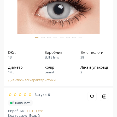
DK/t
Виробник
Вміст вологи
13
ELITE lens
38
Діаметр
Колір
Лінз в упаковці
14.5
Белый
2
Дивитись всі характеристики
Відгуки: 0
В наявності
Виробник:
ELITE Lens
Код товару:
Белый