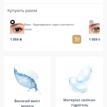
Купують разом
Блек - Карнавальні чорні контактні
Ай
лінзи
лі
1 059 ₴
1 059 ₴
Матеріал силікон-
Високий вміст
гідрогель
вологи