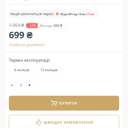
Акція закінчиться через:
06
дн
:
09
год
:
13
хв
:
16
сек
1 059 ₴
- 34%
Вигода
360 ₴
699 ₴
Знайшли дешевше?
Термін експлуатації
6 місяців
12 місяців
КУПИТИ
ШВИДКЕ ЗАМОВЛЕННЯ