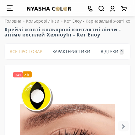
Головна
Кольорові лінзи
Кет Елоу - Карнавальні жовті конт
Крейзі жовті кольорові контактні лінзи -
аніме косплей Хеллоуїн - Кет Елоу
ВСЕ ПРО ТОВАР
ХАРАКТЕРИСТИКИ
ВІДГУКИ
0
хіт
-34%