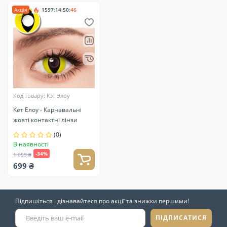
Акція
1597
:
14
:
50
:
46
Код товару: Кэт Элоу
Кет Елоу - Карнавальні
жовті контактні лінзи
(0)
В наявності
-34%
1 059 ₴
699 ₴
Підпишіться і дізнавайтеся про акції та знижки першими!
ПІДПИСАТИСЯ