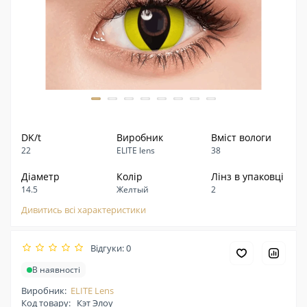
DK/t
Виробник
Вміст вологи
22
ELITE lens
38
Діаметр
Колір
Лінз в упаковці
14.5
Желтый
2
Дивитись всі характеристики
Відгуки: 0
В наявності
Виробник:
ELITE Lens
Код товару:
Кэт Элоу