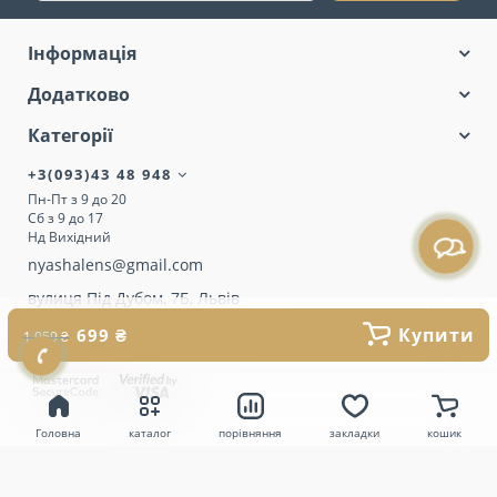
Інформація
Додатково
Категорії
+3(093)43 48 948
Пн-Пт з 9 до 20
Сб з 9 до 17
Нд Вихідний
nyashalens@gmail.com
вулиця Під Дубом, 7Б, Львів
Купити
699 ₴
1 059 ₴
Головна
каталог
порівняння
закладки
кошик