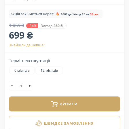
Акція закінчиться через:
1602
дн
:
14
год
:
19
хв
:
57
сек
1 059 ₴
- 34%
Вигода
360 ₴
699 ₴
Знайшли дешевше?
Термін експлуатації
6 місяців
12 місяців
КУПИТИ
ШВИДКЕ ЗАМОВЛЕННЯ