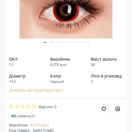
DK/t
Виробник
Вміст вологи
12
ELITE lens
38
Діаметр
Колір
Лінз в упаковці
14.5
Черный
2
Дивитись всі характеристики
Відгуки: 0
В наявності
Виробник:
ELITE Lens
Код товару:
Дабл Спейс