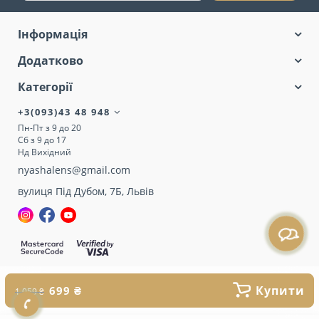
Інформація
Додатково
Категорії
+3(093)43 48 948
Пн-Пт з 9 до 20
Сб з 9 до 17
Нд Вихідний
nyashalens@gmail.com
вулиця Під Дубом, 7Б, Львів
Купити
699 ₴
1 059 ₴