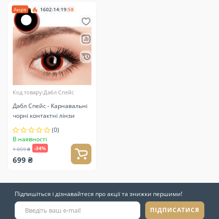
Акція
1602
:
14
:
19
:
57
Код товару:Дабл Спейс
Дабл Спейс - Карнавальні
чорні контактні лінзи
(0)
В наявності
-34%
1 059 ₴
699 ₴
Підпишіться і дізнавайтеся про акції та знижки першими!
ПІДПИСАТИСЯ