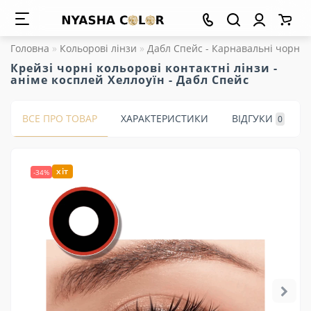
Головна
Кольорові лінзи
Дабл Спейс - Карнавальні чорні к
Крейзі чорні кольорові контактні лінзи -
аніме косплей Хеллоуїн - Дабл Спейс
ВСЕ ПРО ТОВАР
ХАРАКТЕРИСТИКИ
ВІДГУКИ
0
хіт
-34%