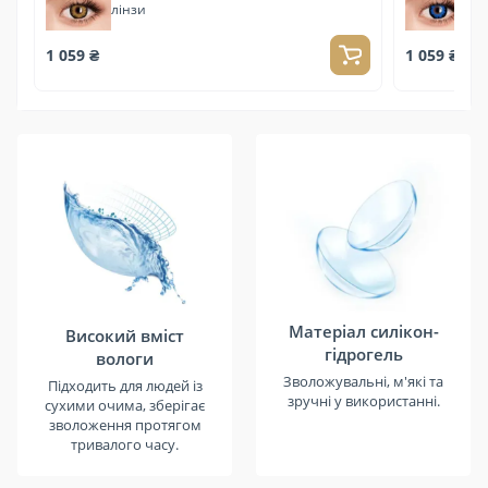
лінзи
лі
1 059 ₴
1 059 ₴
Матеріал силікон-
Високий вміст
гідрогель
вологи
Зволожувальні, м'які та
Підходить для людей із
зручні у використанні.
сухими очима, зберігає
зволоження протягом
тривалого часу.