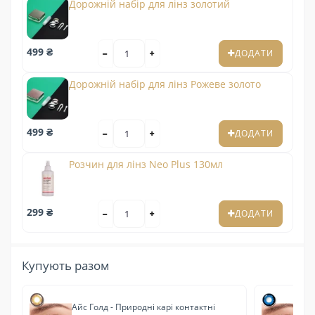
Дорожній набір для лінз золотий
499 ₴
ДОДАТИ
Дорожній набір для лінз Рожеве золото
499 ₴
ДОДАТИ
Розчин для лінз Neo Plus 130мл
299 ₴
ДОДАТИ
Купують разом
Айс Голд - Природні карі контактні
Бл