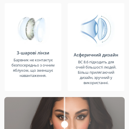
3-шарові лінзи
Асферичний дизайн
Барвник не контактує
BC 8.6 підходить для
безпосередньо з очним
очей більшості людей.
яблуком, що зменшує
Більш прилягаючий
навантаження.
дизайн, зручний у
використанні.