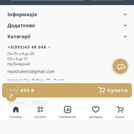
Інформація
Додатково
Категорії
+3(093)43 48 948
Пн-Пт з 9 до 20
Сб з 9 до 17
Нд Вихідний
nyashalens@gmail.com
вулиця Під Дубом, 7Б, Львів
Купити
699 ₴
1 059 ₴
Головна
каталог
порівняння
закладки
кошик