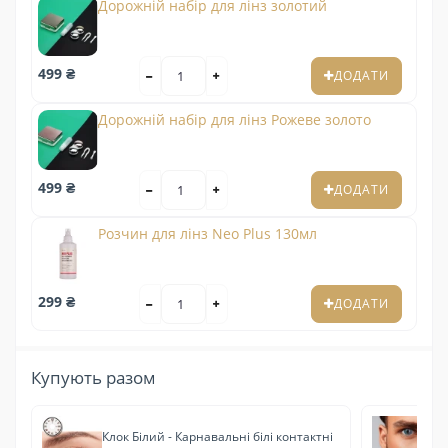
Дорожній набір для лінз золотий
499 ₴
ДОДАТИ
Дорожній набір для лінз Рожеве золото
499 ₴
ДОДАТИ
Розчин для лінз Neo Plus 130мл
299 ₴
ДОДАТИ
Купують разом
Клок Білий - Карнавальні білі контактні
Ай