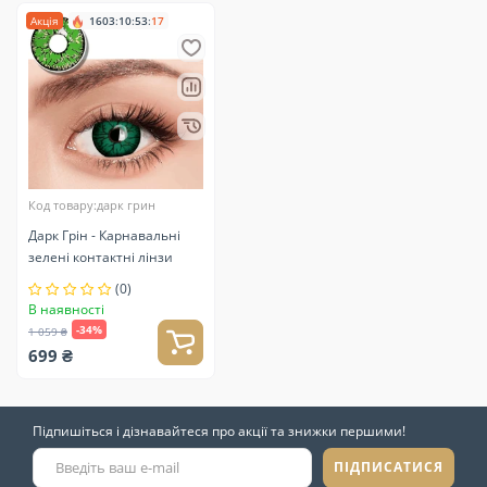
Акція
1603
:
10
:
53
:
16
Код товару:дарк грин
Дарк Грін - Карнавальні
зелені контактні лінзи
(0)
В наявності
-34%
1 059 ₴
699 ₴
Підпишіться і дізнавайтеся про акції та знижки першими!
ПІДПИСАТИСЯ