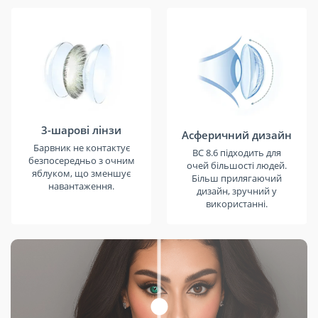
3-шарові лінзи
Асферичний дизайн
Барвник не контактує
BC 8.6 підходить для
безпосередньо з очним
очей більшості людей.
яблуком, що зменшує
Більш прилягаючий
навантаження.
дизайн, зручний у
використанні.