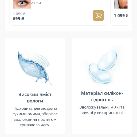
лінзи
1 059 ₴
1 059 ₴
699 ₴
Матеріал силікон-
Високий вміст
гідрогель
вологи
Зволожувальні, м'які та
Підходить для людей із
зручні у використанні.
сухими очима, зберігає
зволоження протягом
тривалого часу.