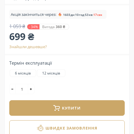
Акція закінчиться через:
1603
дн
:
10
год
:
53
хв
:
17
сек
1 059 ₴
- 34%
Вигода
360 ₴
699 ₴
Знайшли дешевше?
Термін експлуатації
6 місяців
12 місяців
КУПИТИ
ШВИДКЕ ЗАМОВЛЕННЯ