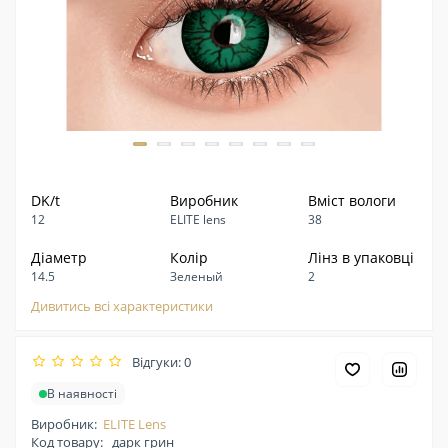
DK/t
Виробник
Вміст вологи
12
ELITE lens
38
Діаметр
Колір
Лінз в упаковці
14.5
Зеленый
2
Дивитись всі характеристики
Відгуки: 0
В наявності
Виробник:
ELITE Lens
Код товару:
дарк грин