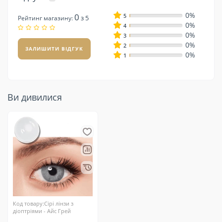
0%
0
5
з 5
Рейтинг магазину:
0%
4
0%
3
0%
2
ЗАЛИШИТИ ВІДГУК
0%
1
Ви дивилися
Код товару:Сірі лінзи з
діоптріями - Айс Грей