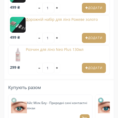
499 ₴
ДОДАТИ
Дорожній набір для лінз Рожеве золото
499 ₴
ДОДАТИ
Розчин для лінз Neo Plus 130мл
299 ₴
ДОДАТИ
Купують разом
Айс Мілк Блу - Природні сині контактні
Ак
лінзи
лі