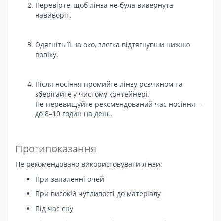
Перевірте, щоб лінза не була вивернута
навиворіт.
Одягніть її на око, злегка відтягнувши нижню
повіку.
Після носіння промийте лінзу розчином та
зберігайте у чистому контейнері.
Не перевищуйте рекомендований час носіння —
до 8–10 годин на день.
Протипоказання
Не рекомендовано використовувати лінзи:
При запаленні очей
При високій чутливості до матеріалу
Під час сну