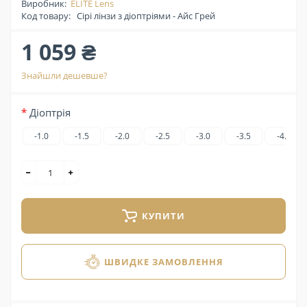
Виробник:
ELITE Lens
Код товару:
Сірі лінзи з діоптріями - Айс Грей
1 059 ₴
Знайшли дешевше?
Діоптрія
-1.0
-1.5
-2.0
-2.5
-3.0
-3.5
-4.0
КУПИТИ
ШВИДКЕ ЗАМОВЛЕННЯ