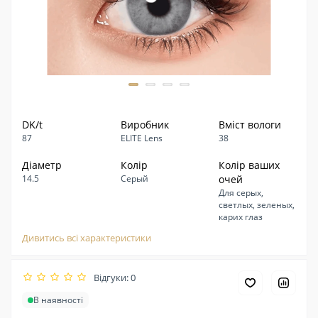
DK/t
Виробник
Вміст вологи
87
ELITE Lens
38
Діаметр
Колір
Колір ваших
14.5
Серый
очей
Для серых,
светлых, зеленых,
карих глаз
Дивитись всі характеристики
Відгуки: 0
В наявності