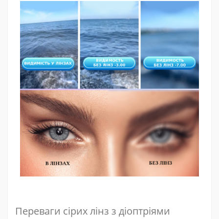
Переваги сірих лінз з діоптріями