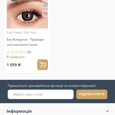
Код товару: Блу Узор
Блу Візерунок - Природні
сині контактні лінзи
(0)
В наявності
1 059 ₴
Підпишіться і дізнавайтеся про акції та знижки першими!
ПІДПИСАТИСЯ
Інформація