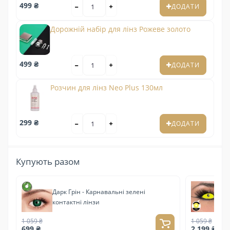
499 ₴
ДОДАТИ
Дорожній набір для лінз Рожеве золото
499 ₴
ДОДАТИ
Розчин для лінз Neo Plus 130мл
299 ₴
ДОДАТИ
Купують разом
Дарк Грін - Карнавальні зелені
Ск
контактні лінзи
22
1 059 ₴
1 059 ₴
699 ₴
2 199 ₴