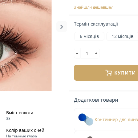
Знайшли дешевше?
Термін експлуатації
6 місяців
12 місяців
КУПИТИ
Додаткові товари
Вміст вологи
38
Контейнер для лин
Колір ваших очей
На темные глаза