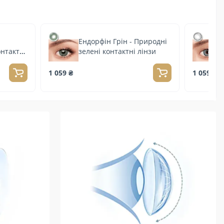
Ендорфін Грін - Природні
онтактні
зелені контактні лінзи
1 059 ₴
1 059 ₴