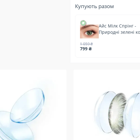
Купують разом
Айс Мілк Спрінг -
Природні зелені к
лінзи
1 059 ₴
799 ₴