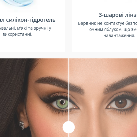
3-шарові лін
л силікон-гідрогель
Барвник не контактує безп
вальні, м'які та зручні у
очним яблуком, що з
використанні.
навантаження.