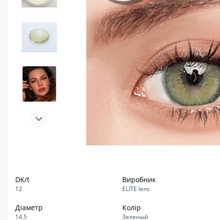
DK/t
Виробник
12
ELITE lens
Діаметр
Колір
14.5
Зеленый