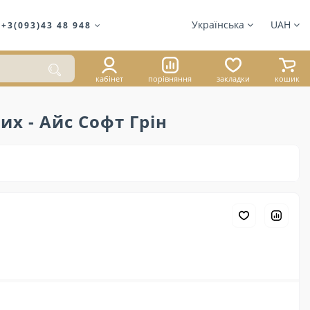
Українська
UAH
+3(093)43 48 948
кабінет
порівняння
закладки
кошик
их - Айс Софт Грін
1 059 ₴