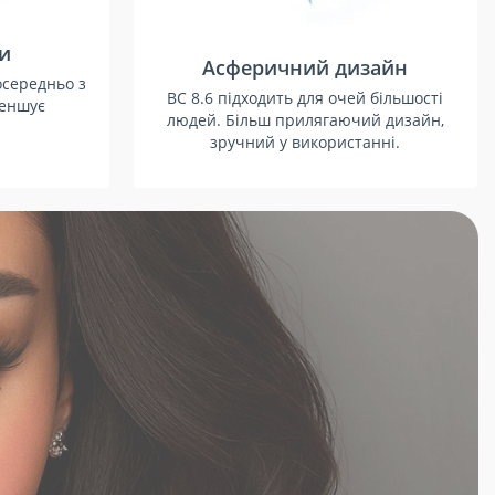
зи
Асферичний дизайн
осередньо з
BC 8.6 підходить для очей більшості
меншує
людей. Більш прилягаючий дизайн,
зручний у використанні.