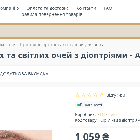
компанію
Оплата та доставка
Контакти
FAQ
Правила повернення товарів
ім Грей - Природні сірі контактні лінзи для зору
х та світлих очей з діоптріями - 
ДОДАТКОВА ВКЛАДКА
Відгуки: 0
В наявності
Виробник:
ELITE Lens
Код товару:
Сірі лінзи з діоптрія
1 059 ₴