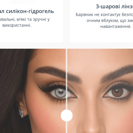
3-шарові лін
л силікон-гідрогель
Барвник не контактує безп
вальні, м'які та зручні у
очним яблуком, що з
використанні.
навантаження.