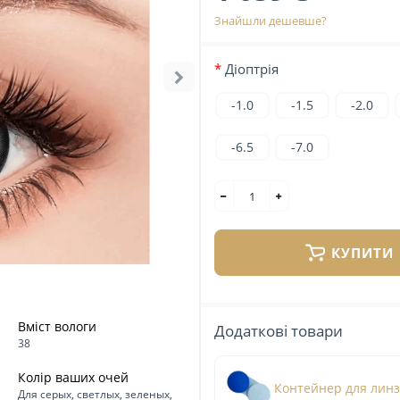
Знайшли дешевше?
Діоптрія
-1.0
-1.5
-2.0
-6.5
-7.0
КУПИТИ
Вміст вологи
Додаткові товари
38
Колір ваших очей
Контейнер для лин
Для серых, светлых, зеленых,