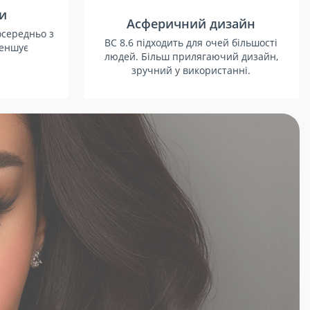
зи
Асферичний дизайн
осередньо з
BC 8.6 підходить для очей більшості
меншує
людей. Більш прилягаючий дизайн,
зручний у використанні.