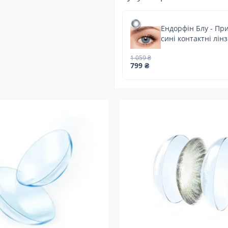
Ендорфін Блу - Пр
сині контактні лін
1 059 ₴
799 ₴