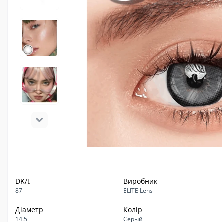
DK/t
Виробник
87
ELITE Lens
Діаметр
Колір
14.5
Серый