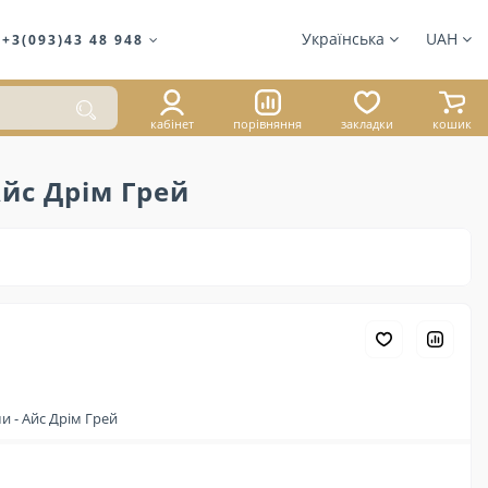
Українська
UAH
+3(093)43 48 948
кабінет
порівняння
закладки
кошик
Айс Дрім Грей
1 059 ₴
ми - Айс Дрім Грей