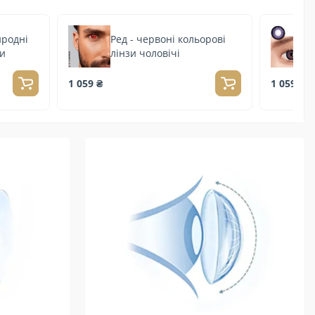
иродні
Ред - червоні кольорові
зи
лінзи чоловічі
1 059 ₴
1 059 ₴